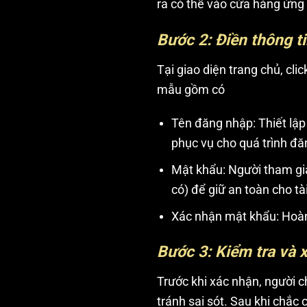
ra có thể vào cửa hàng ứng 
Bước 2: Điền thông t
Tại giao diện trang chủ, cl
mẫu gồm có
Tên đăng nhập: Thiết lập 
phục vụ cho quá trình đ
Mật khẩu: Người tham gia
có) để giữ an toàn cho tà
Xác nhận mật khẩu: Hoàn
Bước 3: Kiểm tra và
Trước khi xác nhận, người ch
tránh sai sót. Sau khi chắc