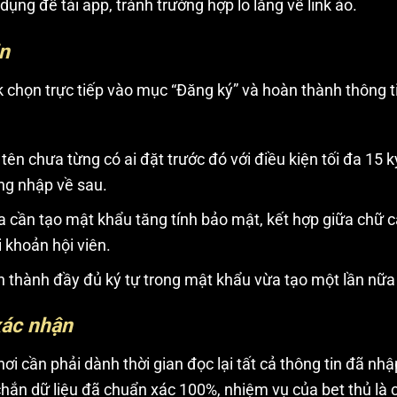
dụng để tải app, tránh trường hợp lo lắng về link ảo.
in
ick chọn trực tiếp vào mục “Đăng ký” và hoàn thành thông 
tên chưa từng có ai đặt trước đó với điều kiện tối đa 15 
ăng nhập về sau.
 cần tạo mật khẩu tăng tính bảo mật, kết hợp giữa chữ cái
i khoản hội viên.
 thành đầy đủ ký tự trong mật khẩu vừa tạo một lần nữa
 xác nhận
ơi cần phải dành thời gian đọc lại tất cả thông tin đã nh
 chắn dữ liệu đã chuẩn xác 100%, nhiệm vụ của bet thủ là 