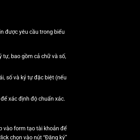
tin được yêu cầu trong biểu
ký tự, bao gồm cả chữ và số,
, số và ký tự đặc biệt (nếu
 để xác định độ chuẩn xác.
ập vào form tạo tài khoản để
click chọn vào nút “Đăng ký”