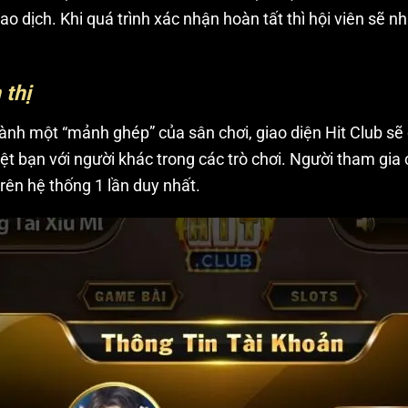
iao dịch. Khi quá trình xác nhận hoàn tất thì hội viên sẽ 
 thị
hành một “mảnh ghép” của sân chơi, giao diện Hit Club s
iệt bạn với người khác trong các trò chơi. Người tham gia
trên hệ thống 1 lần duy nhất.