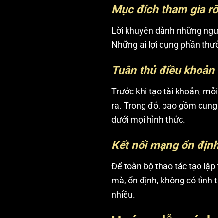
Mục đích tham gia r
Lời khuyên dành những người
Những ai lợi dụng phần thưở
Tuân thủ điều khoản
Trước khi tạo tài khoản, mỗ
ra. Trong đó, bao gồm cung 
dưới mọi hình thức.
Kết nối mạng ổn địn
Để toàn bộ thao tác tạo lập
mà, ổn định, không có tình 
nhiều.