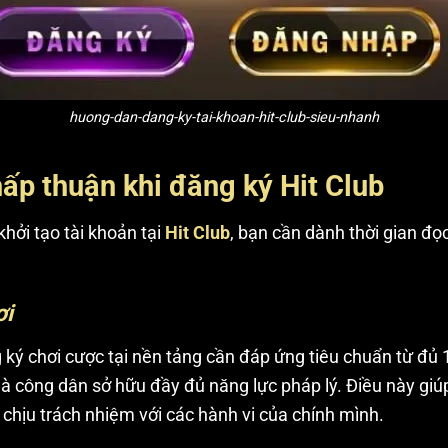
huong-dan-dang-ky-tai-khoan-hit-club-sieu-nhanh
hấp thuận khi đăng ký Hit Club
khởi tạo tài khoản tại
Hit Club
, bạn cần dành thời gian đọ
ơi
ý chơi cược tại nền tảng cần đáp ứng tiêu chuẩn từ đủ 18
là công dân sở hữu đầy đủ năng lực pháp lý. Điều này giú
chịu trách nhiệm với các hành vi của chính mình.