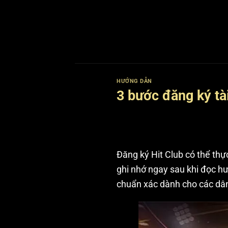
Chuyển
đến
nội
dung
HƯỚNG DẪN
3 bước đăng ký tà
Đăng ký Hit Club có thể thự
ghi nhớ ngay sau khi đọc hư
chuẩn xác dành cho các dân