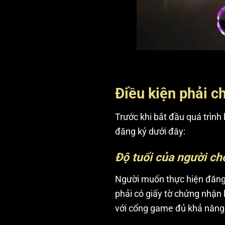
Điều kiện phải c
Trước khi bắt đầu quá trình 
đăng ký dưới đây:
Độ tuổi của người ch
Người muốn thực hiện đăng k
phải có giấy tờ chứng nhận 
với cổng game đủ khả năng 