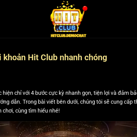
i khoản Hit Club nhanh chóng
c hiện chỉ với 4 bước cực kỳ nhanh gọn, tiện lợi và đảm b
ớng dẫn. Trong bài viết bên dưới, chúng tôi sẽ cung cấp t
 chơi, cùng tìm hiểu nhé!