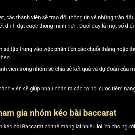
, các thành viên sẽ trao đổi thông tin về những trận đấ
ết định đặt cược thông minh hơn. Dưới đây là một số điể
m sẽ tập trung vào việc phân tích các chuỗi thắng hoặc t
theo.
hành viên trong nhóm sẽ chia sẻ kết quả và dự đoán của m
thành viên sẽ giúp nhau nhận ra các cơ hội cược tiềm năng
tham gia nhóm kéo bài baccarat
kéo bài Baccarat có thể mang lại nhiều lợi ích cho người