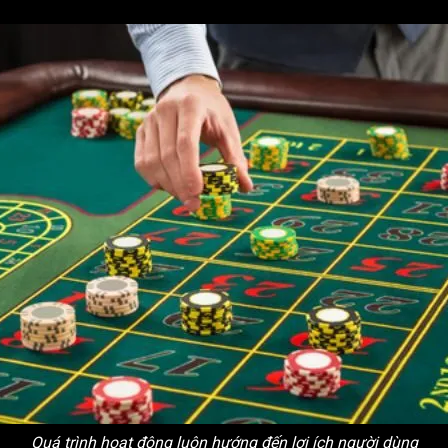
Quá trình hoạt động luôn hướng đến lợi ích người dùng