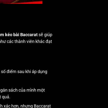
m kéo bài Baccarat
sẽ giúp
 như các thành viên khác đạt
t số điểm sau khi áp dụng
 ngân sách của mình một
t quả.
nh xác hơn, nhưng Baccarat