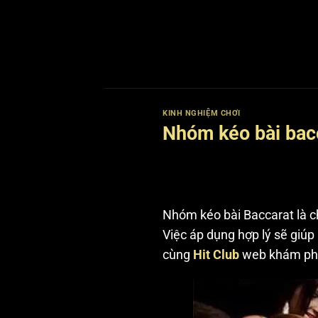
Chuyển
đến
nội
dung
KINH NGHIỆM CHƠI
Nhóm kéo bài bacc
Nhóm kéo bài Baccarat là c
Việc áp dụng hợp lý sẽ giúp 
cùng
Hit Club
web khám phá