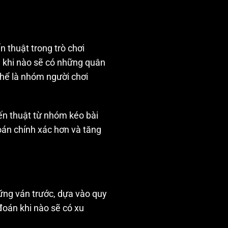
 thuật trong trò chơi
n khi nào sẽ có những quân
thể là nhóm người chơi
iến thuật từ nhóm kéo bài
oán chính xác hơn và tăng
ững ván trước, dựa vào quy
 đoán khi nào sẽ có xu