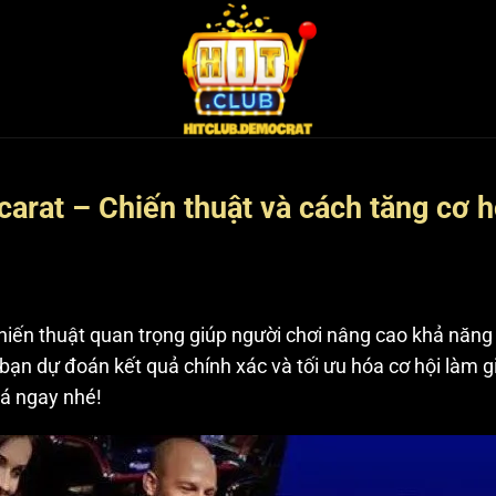
arat – Chiến thuật và cách tăng cơ h
hiến thuật quan trọng giúp người chơi nâng cao khả năng
bạn dự đoán kết quả chính xác và tối ưu hóa cơ hội làm gi
 ngay nhé!