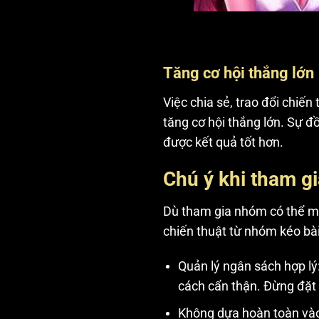
Tăng cơ hội thắng lớn
Việc chia sẻ, trao đổi chiến
tăng cơ hội thắng lớn. Sự đ
được kết quả tốt hơn.
Chú ý khi tham g
Dù tham gia nhóm có thể man
chiến thuật từ nhóm kéo bài
Quản lý ngân sách hợp l
cách cẩn thận. Đừng đặt
Không dựa hoàn toàn vào