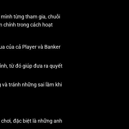
u mình từng tham gia, chuỗi
m chính trong cách hoạt
hua của cả Player và Banker
ình, từ đó giúp đưa ra quyết
 và tránh những sai lầm khi
 chơi, đặc biệt là những anh