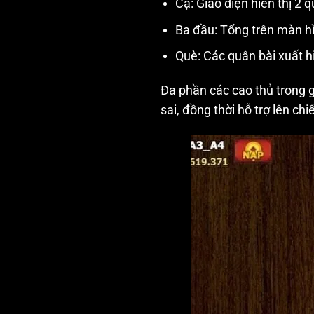
Cạ: Giao diện hiển thị 2
Ba đầu: Tổng trên màn hì
Què: Các quân bài xuất h
Đa phần các cao thủ trong 
sai, đồng thời hỗ trợ lên ch