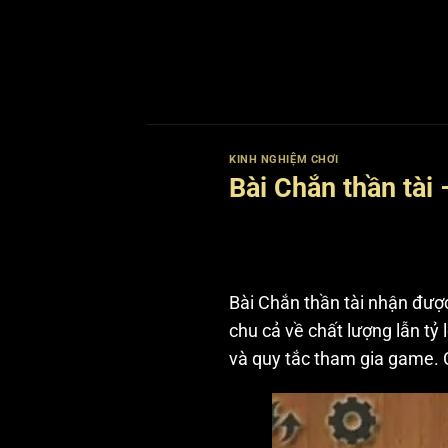
Chuyển
đến
nội
dung
KINH NGHIỆM CHƠI
Bài Chắn thần tài 
Bài Chắn thần tài nhận được
chu cả về chất lượng lẫn tỷ 
và quy tắc tham gia game.