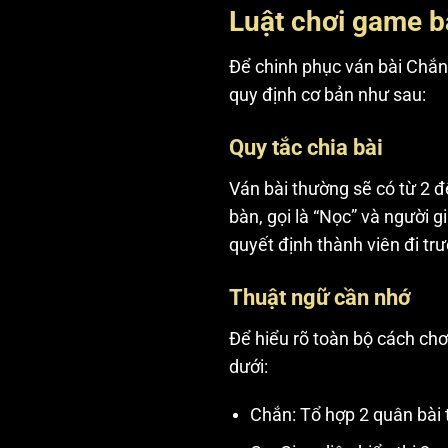
Luật chơi game bài
Để chinh phục ván bài Chắn 
quy định cơ bản như sau:
Quy tắc chia bài
Ván bài thường sẽ có từ 2 đ
bàn, gọi là “Nọc” và người 
quyết định thành viên đi trư
Thuật ngữ cần nhớ
Để hiểu rõ toàn bộ cách ch
dưới:
Chắn: Tổ hợp 2 quân bài 