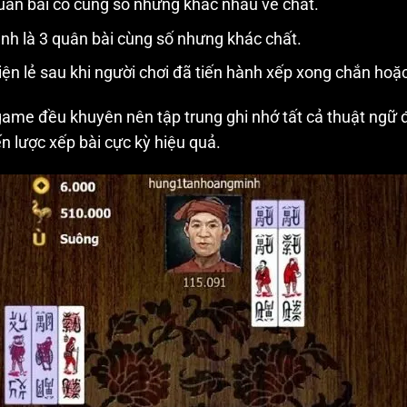
 quân bài có cùng số nhưng khác nhau về chất.
nh là 3 quân bài cùng số nhưng khác chất.
iện lẻ sau khi người chơi đã tiến hành xếp xong chắn hoặc
game đều khuyên nên tập trung ghi nhớ tất cả thuật ngữ
iến lược xếp bài cực kỳ hiệu quả.