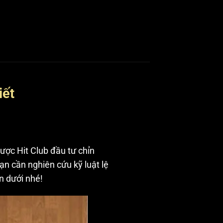
iết
ược Hit Club đầu tư chỉn
bạn cần nghiên cứu kỹ luật lệ
ên dưới nhé!