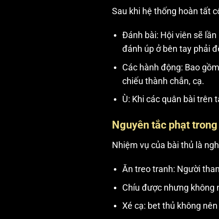
Sau khi hệ thống hoàn tất c
Đánh bài: Hội viên sẽ lầ
đánh úp ở bên tay phải 
Các hành động: Bao gồm r
chiếu thành chắn, cạ.
Ù: Khi các quân bài trên 
Nguyên tắc phạt tron
Nhiệm vụ của bài thủ là ngh
Ăn treo tranh: Người tham
Chíu được nhưng không nh
Xé cạ: bet thủ không nên 