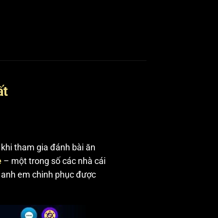
ất
 khi tham gia đánh bài ăn
e
– một trong số các nhà cái
úp anh em chinh phục được