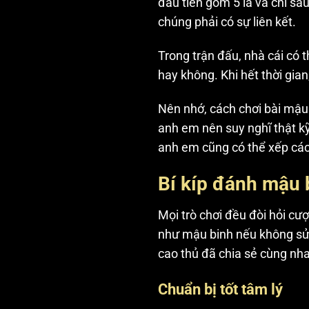
đầu tiên gồm 5 lá và chi sau
chúng phải có sự liên kết.
Trong trận đấu, nhà cái có
hay không. Khi hết thời gian
Nên nhớ, cách chơi bài mậu 
anh em nên suy nghĩ thật kỹ
anh em cũng có thể xếp các 
Bí kíp đánh mậu 
Mọi trò chơi đều đòi hỏi cư
như mậu binh nếu không sử 
cao thủ đã chia sẻ cùng nh
Chuẩn bị tốt tâm lý