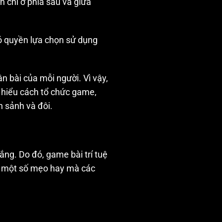
n chi ở phía sau và giữa
có quyền lựa chọn sử dụng
n bài của mỗi người. Vì vậy,
g hiểu cách tổ chức game,
n sảnh và đôi.
ắng. Do đó, game bài trí tuệ
là một số mẹo hay mà các