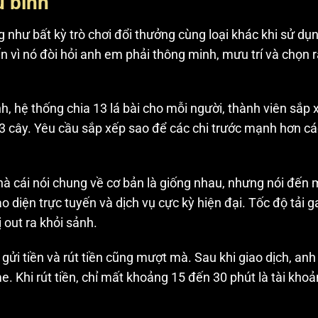
u binh
g như bất kỳ trò chơi đổi thưởng cùng loại khác khi sử dụ
 vì nó đòi hỏi anh em phải thông minh, mưu trí và chọn ra
h, hệ thống chia 13 lá bài cho mỗi người, thành viên sắp x
 3 cây. Yêu cầu sắp xếp sao để các chi trước mạnh hơn các
 cái nói chung về cơ bản là giống nhau, nhưng nói đến mậu
o diện trực tuyến và dịch vụ cực kỳ hiện đại. Tốc độ tải
 out ra khỏi sảnh.
gửi tiền và rút tiền cũng mượt mà. Sau khi giao dịch, anh
me. Khi rút tiền, chỉ mất khoảng 15 đến 30 phút là tài kh