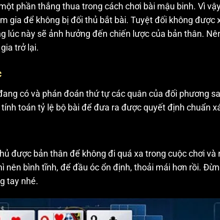
 một phần thắng thua trong cách chơi bài mậu binh. Vì vậy
ham gia để không bị đối thủ bắt bài. Tuyệt đối không đượ
ng lúc này sẽ ảnh hưởng đến chiến lược của bản thân. Nên
ia trở lại.
c
đang có và phán đoán thứ tự các quân của đối phương sao
 tính toán tỷ lệ bộ bài để đưa ra được quyết định chuẩn 
ủ được bản thân để không đi quá xa trong cuộc chơi và n
 nên bình tĩnh, để đầu óc ổn định, thoải mái hơn rồi. Đừng
g tay nhé.