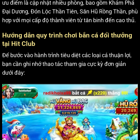
ưu điểm là cập nhật nhiều phòng, bao gồm Khám Phá
Đại Dương, Đón Lộc Thần Tiên, Săn Hũ Rồng Thần, phù
hợp với mọi cấp độ thành viên từ tân binh đến cao thủ.
Hướng dẫn quy trình chơi bắn cá đổi thưởng
tại Hit Club
Để bước vào hành trình tiêu diệt các loại cá thuận lợi,
bạn cần ghi nhớ thao tác tham gia cực kỳ đơn giản
dưới đây: