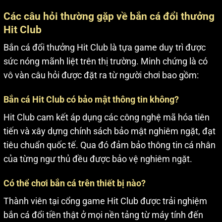
Các câu hỏi thường gặp về bắn cá đổi thưởng
Hit Club
Bắn cá đổi thưởng Hit Club là tựa game duy trì được
sức nóng mãnh liệt trên thị trường. Minh chứng là có
vô vàn câu hỏi được đặt ra từ người chơi bao gồm:
Bắn cá Hit Club có bảo mật thông tin không?
Hit Club cam kết áp dụng các công nghệ mã hóa tiên
tiến và xây dựng chính sách bảo mật nghiêm ngặt, đạt
tiêu chuẩn quốc tế. Qua đó đảm bảo thông tin cá nhân
của từng ngư thủ đều được bảo vệ nghiêm ngặt.
Có thể chơi bắn cá trên thiết bị nào?
Thành viên tại cổng game Hit Club được trải nghiệm
bắn cá đổi tiền thật ở mọi nền tảng từ máy tính đến