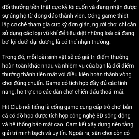
đổi thưởng tiền thật cực kỳ lôi cuốn và đang nhận được
sự ủng hộ từ đông đảo thành viên. Cổng game thiết
lập cơ chế tham gia cực kỳ đơn giản, người chơi chỉ cần
sử dụng các loại vũ khí để tiêu diệt những loài cá đang
bơi lội dưới đại dương là có thể nhận thưởng.
Trong đó, mỗi loài sinh vật sẽ có giá trị điểm thưởng
hoàn toàn khác nhau và nhiệm vụ của bạn là đổi điểm
thưởng thành tiền mặt với điều kiện hoàn thành vòng
chơi đúng chuẩn. Game có tích hợp đầy đủ các tính
năng, hỗ trợ cho các dân chơi chiến đấu thoải mái.
Hit Club nổi tiếng là cổng game cung cấp trò chơi bắn
cá có đồ họa được tích hợp công nghệ 3D sống động
và hệ thống bảo mật cao. Cam kết xây dựng nền tảng
giải trí minh bạch và uy tín. Ngoài ra, sân chơi còn có