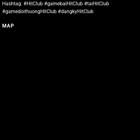
Hashtag: #HitClub #gamebaiHitClub #taiHitClub
#gamedoithuongHitClub #dangkyHitClub
MAP