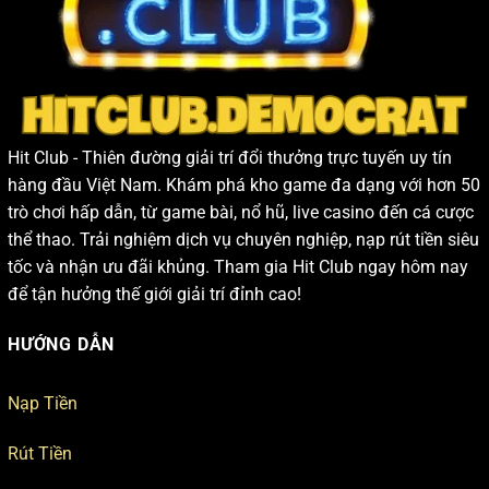
Hit Club - Thiên đường giải trí đổi thưởng trực tuyến uy tín
hàng đầu Việt Nam. Khám phá kho game đa dạng với hơn 50
trò chơi hấp dẫn, từ game bài, nổ hũ, live casino đến cá cược
thể thao. Trải nghiệm dịch vụ chuyên nghiệp, nạp rút tiền siêu
tốc và nhận ưu đãi khủng. Tham gia Hit Club ngay hôm nay
để tận hưởng thế giới giải trí đỉnh cao!
HƯỚNG DẪN
Nạp Tiền
Rút Tiền