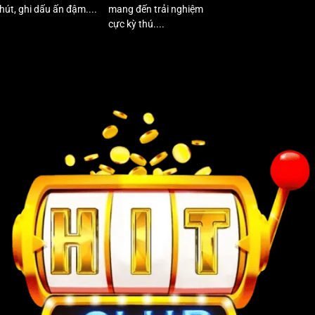
hút, ghi dấu ấn đậm....
mang đến trải nghiệm
cực kỳ thú....