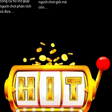
công cụ hỗ trợ giúp
người chơi giỏi mà
người chơi phân tích
còn....
và đưa....