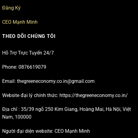
Đăng Ký
CEO Mạnh Minh
THEO DÕI CHÚNG TÔI
Hỗ Trợ Trực Tuyến 24/7
Phone: 0876619079
Email:
thegreeneconomy.co.in@gmail.com
Website đại lý chính thức: https://thegreeneconomy.co.in/
Địa chỉ : 35/39 ngõ 250 Kim Giang, Hoàng Mai, Hà Nội, Việt
Nam, 100000
Người đại diện website: CEO Mạnh Minh