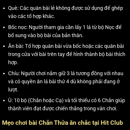
Què: Các quân bài lẻ không được sử dụng để ghép
vào các tổ hợp khác.
Bốc nọc: Người tham gia cần lấy 1 lá từ bộ Nọc để
bổ sung vào bộ bài của bản thân.
Ăn bài: Tổ hợp quân bài vừa bốc hoặc các quân bài
trong cửa với bài trên tay để hình thành bộ bài thích
hợp.
Chíu: Người chơi nắm giữ 3 lá tương đồng với nhau
và có quyền ăn lá bài thứ 4 dù không phải đang ở
lượt.
Ù: 10 bộ (Chắn hoặc Cạ) và tối thiểu có 6 Chắn giúp
thành viên đạt được chiến thắng trong ván chơi.
Mẹo chơi bài Chắn Thửa ăn chắc tại Hit Club