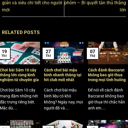
giản và siêu chi tiết cho người
phỏm – Bí quyết tân thủ thắng
mới
lớn
RELATED POSTS
19
27
07
Th1
Th1
Th2
Chơi bài Sâm 10 cây
Cách chơi bài mậu
Cách đánh Baccarat
thắng lớn cùng kinh
binh nhanh thắng tại
không bao giờ thua
nghiệm từ chuyên gia
hit club mới nhất
trong mọi tình huống
Chơi bài Sâm 10 cây
Cách chơi bài mậu
Để nói về cách đánh
mang đậm những nét
binh liệu có khó
Baccarat không bao
đặc trưng riêng biệt.
không? Ngày nay, mọi
giờ thua thì chắc hẳn
Mặc dù....
người đã và....
anh em....