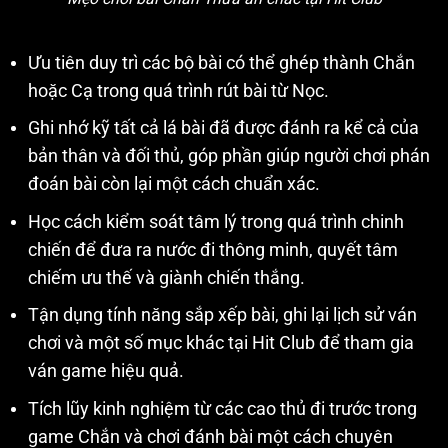
Ưu tiên duy trì các bộ bài có thể ghép thành Chắn
hoặc Cạ trong quá trình rút bài từ Nọc.
Ghi nhớ kỹ tất cả lá bài đã được đánh ra kể cả của
bản thân và đối thủ, góp phần giúp người chơi phán
đoán bài còn lại một cách chuẩn xác.
Học cách kiểm soát tâm lý trong quá trình chinh
chiến để đưa ra nước đi thông minh, quyết tâm
chiếm ưu thế và giành chiến thắng.
Tận dụng tính năng sắp xếp bài, ghi lại lịch sử ván
chơi và một số mục khác tại Hit Club để tham gia
ván game hiệu quả.
Tích lũy kinh nghiệm từ các cao thủ đi trước trong
game Chắn và chơi đánh bài một cách chuyên