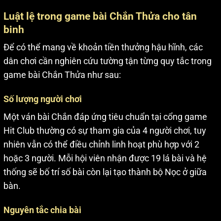
Luật lệ trong game bài Chắn Thửa cho tân
binh
Để có thể mang về khoản tiền thưởng hậu hĩnh, các
dân chơi cần nghiên cứu tường tận từng quy tắc trong
game bài Chắn Thửa như sau:
Số lượng người chơi
Một ván bài Chắn đáp ứng tiêu chuẩn tại cổng game
Hit Club thường có sự tham gia của 4 người chơi, tuy
nhiên vẫn có thể điều chỉnh linh hoạt phù hợp với 2
hoặc 3 người. Mỗi hội viên nhận được 19 lá bài và hệ
thống sẽ bố trí số bài còn lại tạo thành bộ Nọc ở giữa
bàn.
Nguyên tắc chia bài