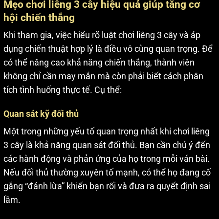
Mẹo chơi liêng 3 cây hiệu quả giúp tăng cơ
hội chiến thắng
Khi tham gia, việc hiểu rõ luật chơi liêng 3 cây và áp
dụng chiến thuật hợp lý là điều vô cùng quan trọng. Để
có thể nâng cao khả năng chiến thắng, thành viên
không chỉ cần may mắn mà còn phải biết cách phân
tích tình huống thực tế. Cụ thể:
Quan sát kỹ đối thủ
Một trong những yếu tố quan trọng nhất khi chơi liêng
3 cây là khả năng quan sát đối thủ. Bạn cần chú ý đến
các hành động và phản ứng của họ trong mỗi ván bài.
Nếu đối thủ thường xuyên tố mạnh, có thể họ đang cố
gắng “đánh lừa” khiến bạn rối và đưa ra quyết định sai
lầm.