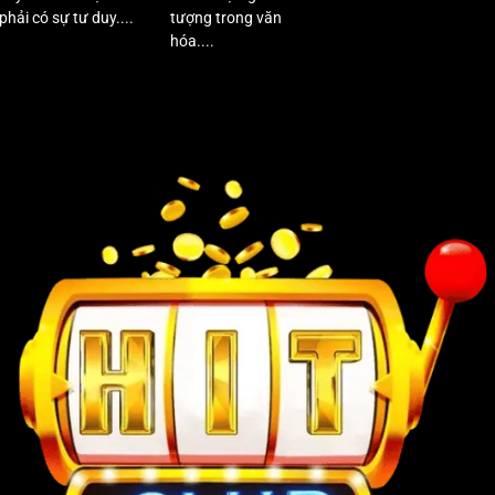
phải có sự tư duy....
tượng trong văn
hóa....