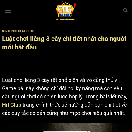
Chuyển
đến
nội
dung
KINH NGHIỆM CHƠI
Luật chơi liêng 3 cây chi tiết nhất cho người
mới bắt đầu
Luật chơi liêng 3 cây rất phổ biến và vô cùng thú vị.
Game bài này không chỉ đòi hỏi kỹ năng mà còn yêu
cầu người chơi có chiến lược hợp lý. Trong bài viết này,
Hit Club
trang chính thức sẽ hướng dẫn bạn chi tiết về
các quy tắc cơ bản cũng như mẹo chơi hiệu quả nhất.