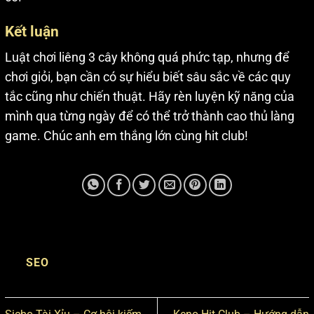
Kết luận
Luật chơi liêng 3 cây không quá phức tạp, nhưng để
chơi giỏi, bạn cần có sự hiểu biết sâu sắc về các quy
tắc cũng như chiến thuật. Hãy rèn luyện kỹ năng của
mình qua từng ngày để có thể trở thành cao thủ làng
game. Chúc anh em thắng lớn cùng hit club!
SEO