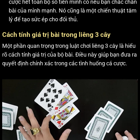
cược hết toàn bộ số tiền mình có nếu bạn chắc chắn
bài của mình mạnh. Nó cũng là một chiến thuật tâm
lý để tạo sức ép cho đối thủ.
Cách tính giá trị bài trong liêng 3 cây
Một phần quan trọng trong luật chơi liêng 3 cây là hiểu
rõ cách tính giá trị của bộ bài. Điều này giúp bạn đưa ra
quyết định chính xác trong các tình huống cá cược.