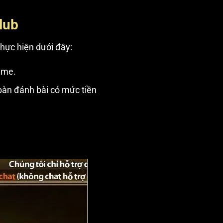
lub
hực hiện dưới đây:
game.
bàn đánh bài có mức tiền