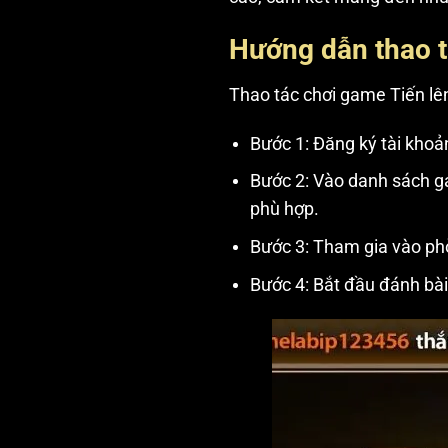
Hướng dẫn thao t
Thao tác chơi game Tiến lê
Bước 1: Đăng ký tài khoản
Bước 2: Vào danh sách ga
phù hợp.
Bước 3: Tham gia vào phò
Bước 4: Bắt đầu đánh bài