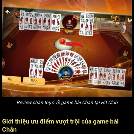
Review chân thực về game bài Chắn tại Hit Club
Giới thiệu ưu điểm vượt trội của game bài
Chắn