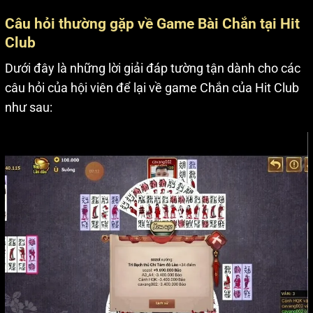
Câu hỏi thường gặp về Game Bài Chắn tại Hit
Club
Dưới đây là những lời giải đáp tường tận dành cho các
câu hỏi của hội viên để lại về game Chắn của Hit Club
như sau: