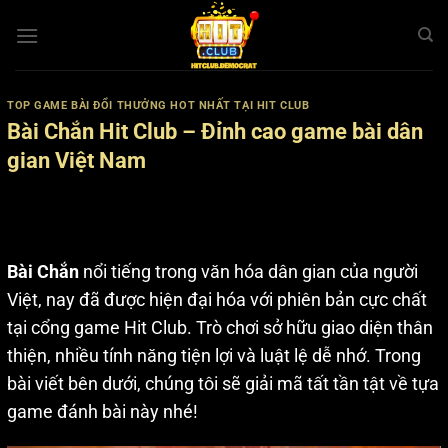
Chuyển
đến
nội
dung
TOP GAME BÀI ĐỔI THƯỞNG HOT NHẤT TẠI HIT CLUB
Bài Chắn Hit Club – Đỉnh cao game bài dân
gian Việt Nam
Bài Chắn
nổi tiếng trong văn hóa dân gian của người
Việt, nay đã được hiện đại hóa với phiên bản cực chất
tại cổng game Hit Club. Trò chơi sở hữu giao diện thân
thiện, nhiều tính năng tiện lợi và luật lệ dễ nhớ. Trong
bài viết bên dưới, chúng tôi sẽ giải mã tất tần tật về tựa
game đánh bài này nhé!