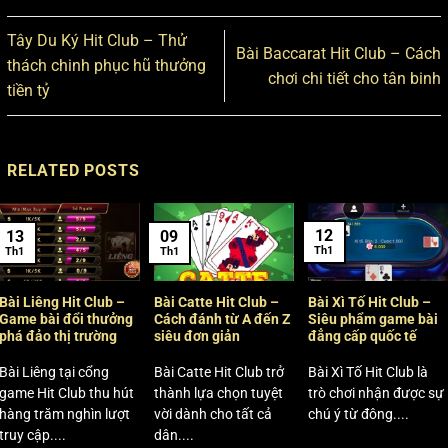
Tây Du Ký Hit Club – Thử
Bài Baccarat Hit Club – Cách
thách chinh phục hũ thưởng
chơi chi tiết cho tân binh
tiền tỷ
RELATED POSTS
12
13
09
Th1
Th1
Th1
Bài Liêng Hit Club –
Bài Catte Hit Club –
Bài Xì Tố Hit Club –
Game bài đổi thưởng
Cách đánh từ A đến Z
Siêu phẩm game bài
phá đảo thị trường
siêu đơn giản
đẳng cấp quốc tế
Bài Liêng tại cổng
Bài Catte Hit Club trở
Bài Xì Tố Hit Club là
game Hit Club thu hút
thành lựa chọn tuyệt
trò chơi nhận được sự
hàng trăm nghìn lượt
vời dành cho tất cả
chú ý từ đông....
truy cập....
dân....