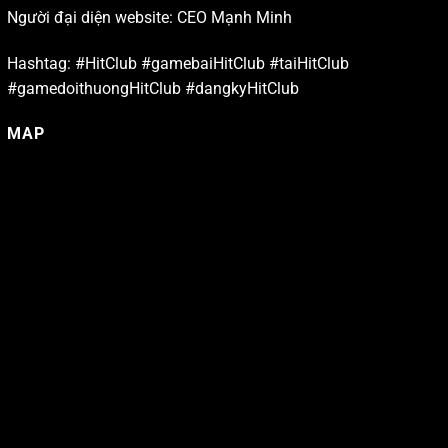
Người đại diện website: CEO Mạnh Minh
Hashtag: #HitClub #gamebaiHitClub #taiHitClub
#gamedoithuongHitClub #dangkyHitClub
MAP