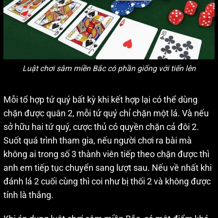
Luật chơi sâm miền Bắc có phần giống với tiến lên
Mỗi tổ hợp tứ quý bất kỳ khi kết hợp lại có thể dùng
chặn được quân 2, mỗi tứ quý chỉ chặn một lá. Và nếu
sở hữu hai tứ quý, cược thủ có quyền chặn cả đôi 2.
Suốt quá trình tham gia, nếu người chơi ra bài mà
không ai trong số 3 thành viên tiếp theo chặn được thì
anh em tiếp tục chuyển sang lượt sau. Nếu về nhất khi
đánh lá 2 cuối cùng thì coi như bị thối 2 và không được
tính là thắng.