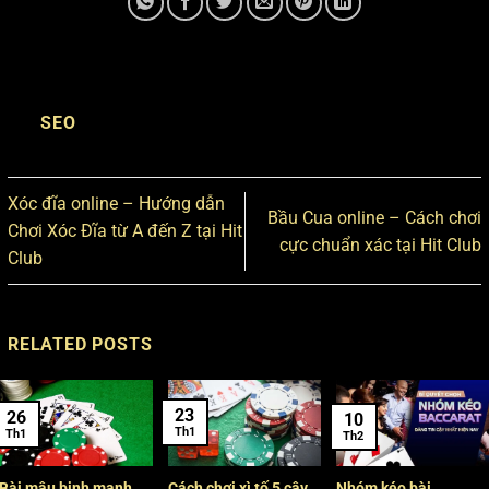
SEO
Xóc đĩa online – Hướng dẫn
Bầu Cua online – Cách chơi
Chơi Xóc Đĩa từ A đến Z tại Hit
cực chuẩn xác tại Hit Club
Club
RELATED POSTS
23
26
10
Th1
Th1
Th2
Bài mậu binh mạnh
Cách chơi xì tố 5 cây
Nhóm kéo bài