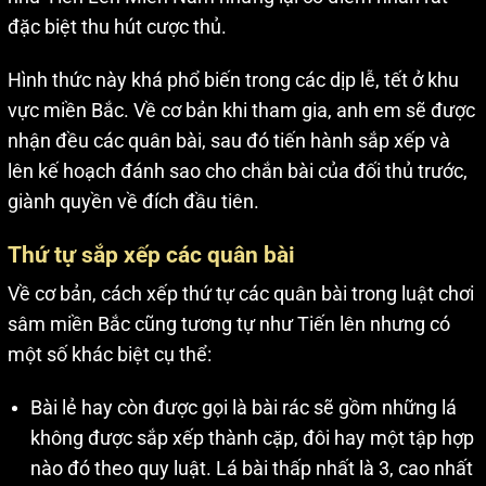
đặc biệt thu hút cược thủ.
Hình thức này khá phổ biến trong các dịp lễ, tết ở khu
vực miền Bắc. Về cơ bản khi tham gia, anh em sẽ được
nhận đều các quân bài, sau đó tiến hành sắp xếp và
lên kế hoạch đánh sao cho chắn bài của đối thủ trước,
giành quyền về đích đầu tiên.
Thứ tự sắp xếp các quân bài
Về cơ bản, cách xếp thứ tự các quân bài trong luật chơi
sâm miền Bắc cũng tương tự như Tiến lên nhưng có
một số khác biệt cụ thể:
Bài lẻ hay còn được gọi là bài rác sẽ gồm những lá
không được sắp xếp thành cặp, đôi hay một tập hợp
nào đó theo quy luật. Lá bài thấp nhất là 3, cao nhất