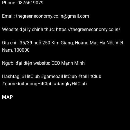
Phone: 0876619079
Email:
thegreeneconomy.co.in@gmail.com
Website đại lý chính thức: https://thegreeneconomy.co.in/
Địa chỉ : 35/39 ngõ 250 Kim Giang, Hoàng Mai, Hà Nội, Việt
Nam, 100000
Người đại diện website: CEO Mạnh Minh
Hashtag: #HitClub #gamebaiHitClub #taiHitClub
#gamedoithuongHitClub #dangkyHitClub
MAP