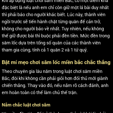
Khi áp dụng luật chơi sâm miền Bắc, có một điểm khá
đặc biệt là nếu anh em chỉ còn giữ một lá bài duy nhất
thì phải báo cho người khác biết. Lúc này, thành viên
ngồi trước sẽ tiến hành chặt từng quân để cản trở,
không cho người báo về nhất. Tuy nhiên, nếu không
thể giữ được bài thì buộc phải đền tiền. Mức đền trong
sâm lốc dựa trên tổng số quân của các thành viên
tham gia cùng, tính cả 1 quân 2 và 1 tứ quý.
Bật mí mẹo chơi sâm lốc miền bắc chắc thắng
Theo chuyên gia lâu năm trong luật chơi sâm miền
Bắc, đôi khi không cần phải giỏi hơn đối thủ mới giành
chiến thắng. Thay vào đó, nếu nắm rõ cách đánh, anh
em hoàn toàn có thể làm chủ thế trận.
Nắm chắc luật chơi sâm