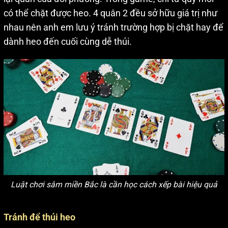
có thể chặt được heo. 4 quân 2 đều sở hữu giá trị như
nhau nên anh em lưu ý tránh trường hợp bị chặt hay để
dành heo đến cuối cùng dễ thúi.
Luật chơi sâm miền Bắc là cần học cách xếp bài hiệu quả
Tránh để thúi heo