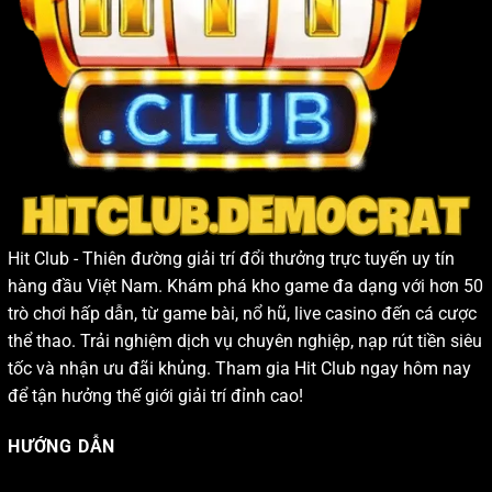
Hit Club - Thiên đường giải trí đổi thưởng trực tuyến uy tín
hàng đầu Việt Nam. Khám phá kho game đa dạng với hơn 50
trò chơi hấp dẫn, từ game bài, nổ hũ, live casino đến cá cược
thể thao. Trải nghiệm dịch vụ chuyên nghiệp, nạp rút tiền siêu
tốc và nhận ưu đãi khủng. Tham gia Hit Club ngay hôm nay
để tận hưởng thế giới giải trí đỉnh cao!
HƯỚNG DẪN