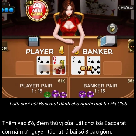
Luật chơi bài Baccarat dành cho người mới tại Hit Club
Thêm vào đó, điểm thú vị của luật chơi bài Baccarat
còn nằm ở nguyên tắc rút lá bài số 3 bao gồm: