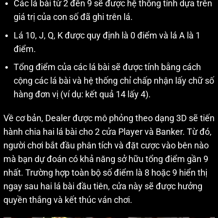
Các lá bài từ 2 đến 9 sẽ được hệ thống tính dựa trên
giá trị của con số đã ghi trên lá.
Lá 10, J, Q, K được quy định là 0 điểm và lá A là 1
điểm.
Tổng điểm của các lá bài sẽ được tính bằng cách
cộng các lá bài và hệ thống chỉ chấp nhận lấy chữ số
hàng đơn vị (ví dụ: kết quả 14 lấy 4).
Về cơ bản, Dealer được mô phỏng theo dạng 3D sẽ tiến
hành chia hai lá bài cho 2 cửa Player và Banker. Từ đó,
người chơi bắt đầu phân tích và đặt cược vào bên nào
mà bạn dự đoán có khả năng sở hữu tổng điểm gần 9
nhất. Trường hợp toàn bộ số điểm là 8 hoặc 9 hiển thị
ngay sau hai lá bài đầu tiên, cửa này sẽ được hưởng
quyền thắng và kết thúc ván chơi.