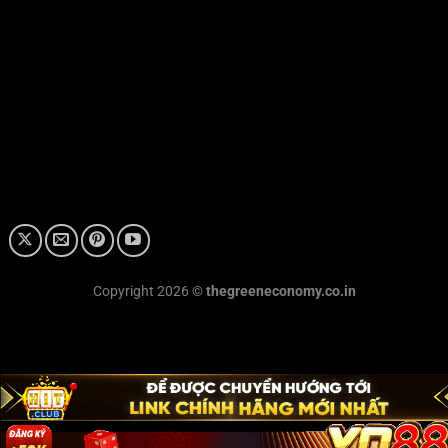
Copyright 2026 ©
thegreeneconomy.co.in