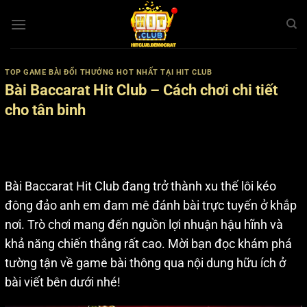
Chuyển
đến
nội
dung
TOP GAME BÀI ĐỔI THƯỞNG HOT NHẤT TẠI HIT CLUB
Bài Baccarat Hit Club – Cách chơi chi tiết
cho tân binh
Bài Baccarat Hit Club đang trở thành xu thế lôi kéo
đông đảo anh em đam mê đánh bài trực tuyến ở khắp
nơi. Trò chơi mang đến nguồn lợi nhuận hậu hĩnh và
khả năng chiến thắng rất cao. Mời bạn đọc khám phá
tường tận về game bài thông qua nội dung hữu ích ở
bài viết bên dưới nhé!