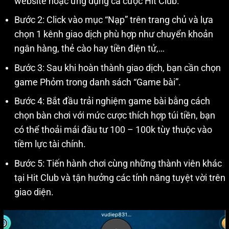
website hoặc ứng dụng cá cược Hit Club.
Bước 2: Click vào mục “Nạp” trên trang chủ và lựa
chọn 1 kênh giao dịch phù hợp như chuyển khoản
ngân hàng, thẻ cào hay tiền điện tử,…
Bước 3: Sau khi hoàn thành giao dịch, bạn cần chọn
game Phỏm trong danh sách “Game bài”.
Bước 4: Bắt đầu trải nghiệm game bài bằng cách
chọn bàn chơi với mức cược thích hợp túi tiền, bạn
có thể thoải mái đầu tư 100 – 100k tùy thuộc vào
tiềm lực tài chính.
Bước 5: Tiến hành chơi cùng những thành viên khác
tại Hit Club và tận hưởng các tính năng tuyệt vời trên
giao diện.