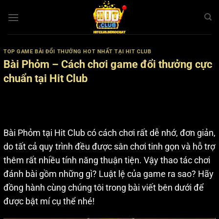
Chuyển
đến
nội
dung
TOP GAME BÀI ĐỔI THƯỞNG HOT NHẤT TẠI HIT CLUB
Bài Phỏm – Cách chơi game đổi thưởng cực
chuẩn tại Hit Club
Bài Phỏm tại Hit Club có cách chơi rất dễ nhớ, đơn giản,
do tất cả quy trình đều được sân chơi tinh gọn và hỗ trợ
thêm rất nhiều tính năng thuận tiện. Vậy thao tác chơi
đánh bài gồm những gì? Luật lệ của game ra sao? Hãy
đồng hành cùng chúng tôi trong bài viết bên dưới để
được bật mí cụ thể nhé!