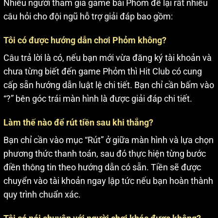
Nhiều người tham gia game bài Phỏm để lại rất nhiều
câu hỏi cho đội ngũ hỗ trợ giải đáp bao gồm:
Tôi có được hướng dẫn chơi Phỏm không?
Câu trả lời là có, nếu bạn mới vừa đăng ký tài khoản và
chưa từng biết đến game Phỏm thì Hit Club có cung
cấp sẵn hướng dẫn luật lệ chi tiết. Bạn chỉ cần bấm vào
“?” bên góc trái màn hình là được giải đáp chi tiết.
Làm thế nào để rút tiền sau khi thắng?
Bạn chỉ cần vào mục “Rút” ở giữa màn hình và lựa chọn
phương thức thanh toán, sau đó thực hiện từng bước
điền thông tin theo hướng dẫn có sẵn. Tiền sẽ được
chuyển vào tài khoản ngay lập tức nếu bạn hoàn thành
quy trình chuẩn xác.