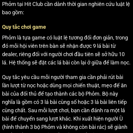
Phỏm tại Hit Club cần dành thời gian nghiên cứu luật lệ
bao gồm:
Quy tắc chơi game
Phỏm là tựa game có luật lệ tương đối đơn giản, trong
đó mỗi hội viên trên bàn sẽ nhận được 9 lá bài từ
dealer, riêng đối với người chơi đầu tiên sẽ sở hữu 10
lá. Hệ thống sẽ đặt các lá bài còn lại ở giữa để làm nọc.
Quy tắc yêu cầu mỗi người tham gia cần phải rút bài
lần lượt từ nọc hoặc dùng mọi chiến thuật, mẹo để ăn
bài của đối thủ để tạo thành các bộ Phỏm. Bộ này
nghĩa là gồm có 3 lá bài cùng số hoặc 3 lá bài liên tiếp
cùng chất. Sau mỗi lượt chơi, bạn cần đánh ra một lá
bài để chuyển sang lượt khác. Khi xuất hiện người Ù
(hình thành 3 bộ Phỏm và không còn bài rác) sẽ giành