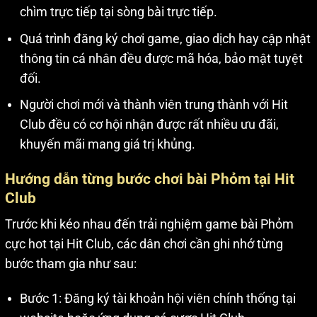
chìm trực tiếp tại sòng bài trực tiếp.
Quá trình đăng ký chơi game, giao dịch hay cập nhật
thông tin cá nhân đều được mã hóa, bảo mật tuyệt
đối.
Người chơi mới và thành viên trung thành với Hit
Club đều có cơ hội nhận được rất nhiều ưu đãi,
khuyến mãi mang giá trị khủng.
Hướng dẫn từng bước chơi bài Phỏm tại Hit
Club
Trước khi kéo nhau đến trải nghiệm game bài Phỏm
cực hot tại Hit Club, các dân chơi cần ghi nhớ từng
bước tham gia như sau:
Bước 1: Đăng ký tài khoản hội viên chính thống tại